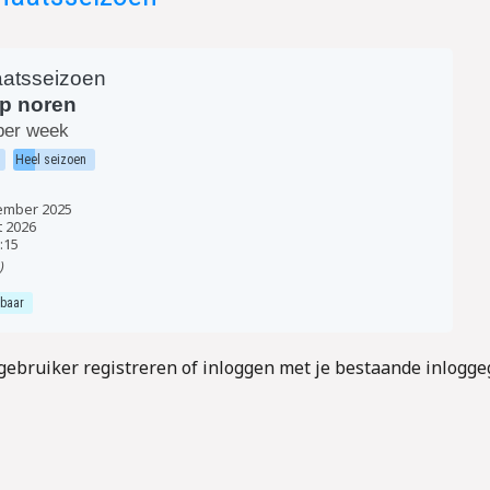
aatsseizoen
p noren
per week
Heel seizoen
ember 2025
t 2026
:15
)
kbaar
gebruiker registreren of inloggen met je bestaande inlogge