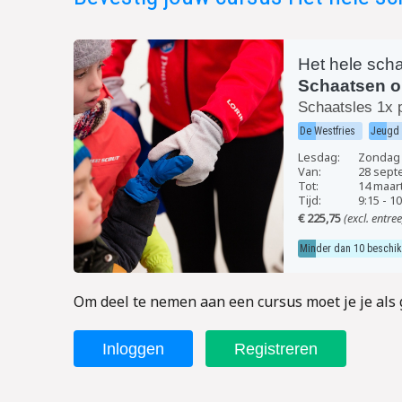
Het hele sch
Schaatsen o
Schaatsles 1x 
De Westfries
Jeugd
Lesdag:
Zondag
Van:
28 sept
Tot:
14 maar
Tijd:
9:15
-
10
€ 225,75
(excl. entree
Minder dan 10 beschi
Om deel te nemen aan een cursus moet je je als 
Inloggen
Registreren