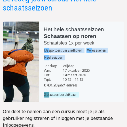
schaatsseizoen
Het hele schaatsseizoen
Schaatsen op noren
Schaatsles 1x per week
IJssportcentrum Eindhoven
Volwassenen
Heel seizoen
Lesdag:
Vrijdag
Van:
17 oktober 2025
Tot:
14 maart 2026
Tijd:
10:15
-
11:15
€ 401,20
(incl. entree)
2 plaatsen beschikbaar
Om deel te nemen aan een cursus moet je je als
gebruiker registreren of inloggen met je bestaande
inloggegevens.