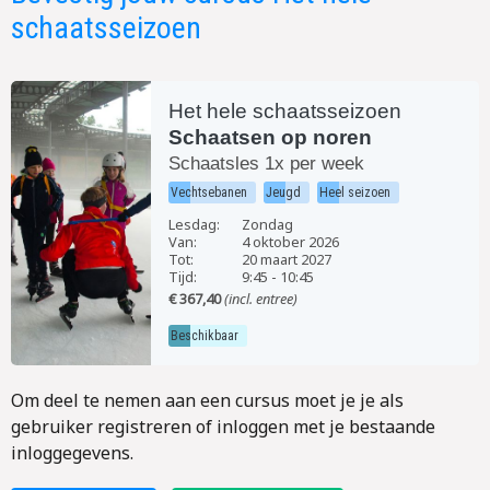
schaatsseizoen
Het hele schaatsseizoen
Schaatsen op noren
Schaatsles 1x per week
Vechtsebanen
Jeugd
Heel seizoen
Lesdag:
Zondag
Van:
4 oktober 2026
Tot:
20 maart 2027
Tijd:
9:45
-
10:45
€ 367,40
(incl. entree)
Beschikbaar
Om deel te nemen aan een cursus moet je je als
gebruiker registreren of inloggen met je bestaande
inloggegevens.