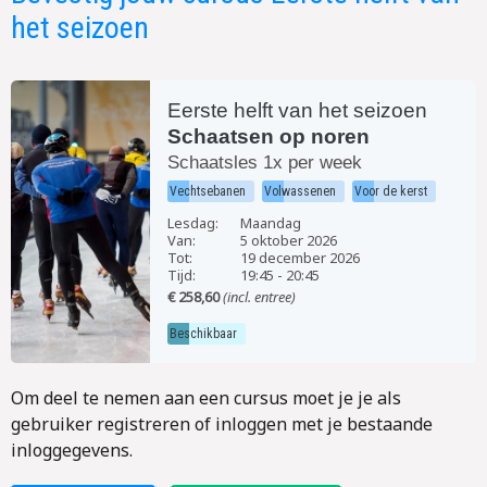
het seizoen
Eerste helft van het seizoen
Schaatsen op noren
Schaatsles 1x per week
Vechtsebanen
Volwassenen
Voor de kerst
Lesdag:
Maandag
Van:
5 oktober 2026
Tot:
19 december 2026
Tijd:
19:45
-
20:45
€ 258,60
(incl. entree)
Beschikbaar
Om deel te nemen aan een cursus moet je je als
gebruiker registreren of inloggen met je bestaande
inloggegevens.