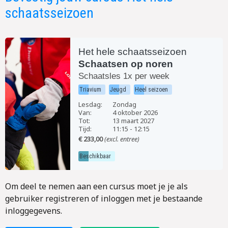
schaatsseizoen
Het hele schaatsseizoen
Schaatsen op noren
Schaatsles 1x per week
Triavium
Jeugd
Heel seizoen
Lesdag:
Zondag
Van:
4 oktober 2026
Tot:
13 maart 2027
Tijd:
11:15
-
12:15
€ 233,00
(excl. entree)
Beschikbaar
Om deel te nemen aan een cursus moet je je als
gebruiker registreren of inloggen met je bestaande
inloggegevens.