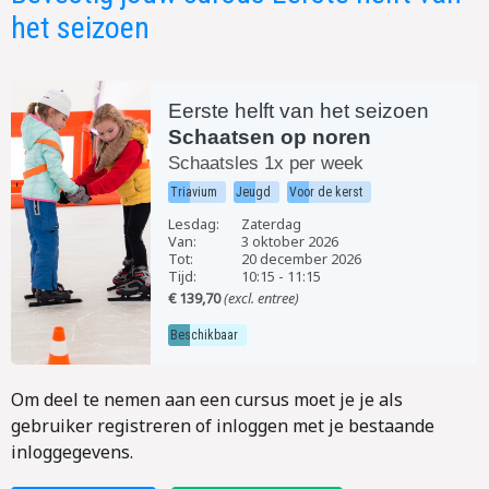
het seizoen
Eerste helft van het seizoen
Schaatsen op noren
Schaatsles 1x per week
Triavium
Jeugd
Voor de kerst
Lesdag:
Zaterdag
Van:
3 oktober 2026
Tot:
20 december 2026
Tijd:
10:15
-
11:15
€ 139,70
(excl. entree)
Beschikbaar
Om deel te nemen aan een cursus moet je je als
gebruiker registreren of inloggen met je bestaande
inloggegevens.