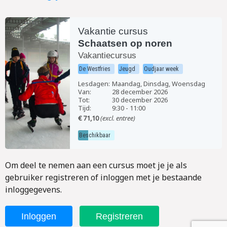
Vakantie cursus
Schaatsen op noren
Vakantiecursus
De Westfries
Jeugd
Oudjaar week
Lesdagen:
Maandag, Dinsdag, Woensdag
Van:
28 december 2026
Tot:
30 december 2026
Tijd:
9:30
-
11:00
€ 71,10
(excl. entree)
Beschikbaar
Om deel te nemen aan een cursus moet je je als
gebruiker registreren of inloggen met je bestaande
inloggegevens.
Inloggen
Registreren