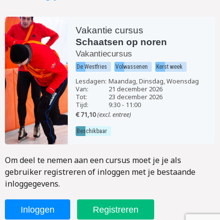
Vakantie cursus
Schaatsen op noren
Vakantiecursus
De Westfries
Volwassenen
Kerst week
Lesdagen:
Maandag, Dinsdag, Woensdag
Van:
21 december 2026
Tot:
23 december 2026
Tijd:
9:30
-
11:00
€ 71,10
(excl. entree)
Beschikbaar
Om deel te nemen aan een cursus moet je je als
gebruiker registreren of inloggen met je bestaande
inloggegevens.
Inloggen
Registreren